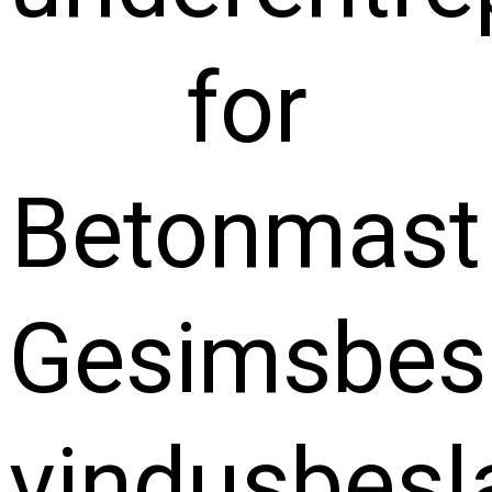
for
Betonmast
Gesimsbesl
vindusbesl