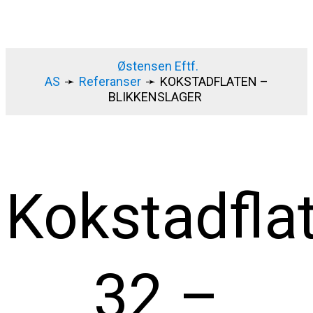
Østensen Eftf.
AS
➛
Referanser
➛
KOKSTADFLATEN –
BLIKKENSLAGER
Kokstadfla
32 –