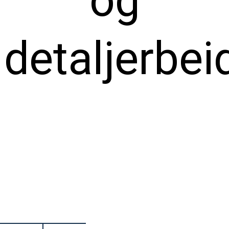
og
detaljerbei