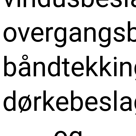
overgangsb
båndtekkin
dørkebesla