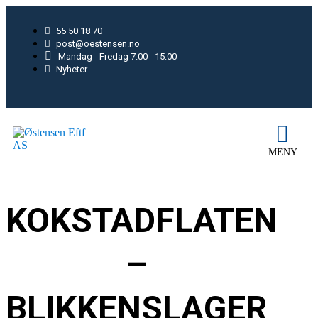
55 50 18 70
post@oestensen.no
Mandag - Fredag 7.00 - 15.00
Nyheter
KOKSTADFLATEN
–
BLIKKENSLAGER