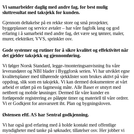
Vi samarbeider daglig med andre fag, for best mulig
sluttresultat med taksjekk for kunden.
Gjennom deltakelse på en rekke store og små prosjekter,
byggeplasser og service avtaler – har våre fagfolk lang og god
erfaring i å samarbeid med andre fag, det være seg tømrer, maler,
murer, elektriker, VVS, sprinkler osv.
Gode systemer og rutiner for å sikre kvalitet og effektivitet når
det gjelder taksjekk og gjennomføring.
Vi følger Norsk Standard, legge-/monteringsanvisning fra våre
leverandører og NBI blader i Byggforsk serien. Vi har utviklet egne
kvalitetsplaner med tilhørende sjekklister som brukes aktivt på våre
oppdrag, slik som en taksjekk. Vi kan dermed dokumentere at vårt
arbeid er utført på en fagmessig måte. Alle Baser er utstyrt med
nettbrett og mobile løsninger. Dermed får våre kunder en
fortløpende registrering av påløpte timer og materiell til våre ordrer.
Vi er Godkjent for ansvarsrett iht. Plan og bygningsloven.
Østensen eftf. AS har Sentral godkjenning.
Vi har også god erfaring med å holde kontakt med offentlige
myndigheter med tanke på søknader, tillatelser osv. Her jobber vi