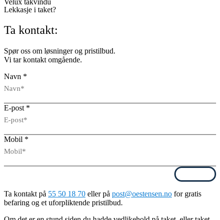
Velux takvindu
Lekkasje i taket?
Ta kontakt:
Spør oss om løsninger og pristilbud.
Vi tar kontakt omgående.
Navn
*
E-post
*
Mobil
*
Send
Ta kontakt på
55 50 18 70
eller på
post@oestensen.no
for gratis
befaring og et uforpliktende pristilbud.
Om det er en stund siden du hadde vedlikehold på taket, eller taket