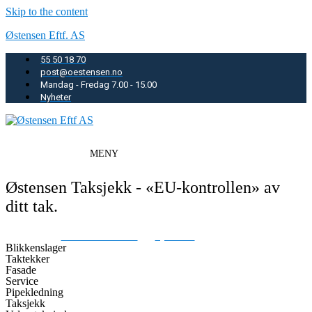
Skip to the content
Østensen Eftf. AS
55 50 18 70
post@oestensen.no
Mandag - Fredag 7.00 - 15.00
Nyheter
Østensen Taksjekk - «EU-kontrollen» av
ditt tak.
Østensen Eftf. AS
➛
Tjenester
➛
Taksjekk
Blikkenslager
Taktekker
Fasade
Service
Pipekledning
Taksjekk