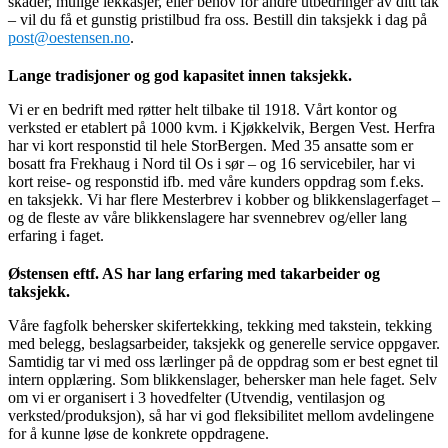
skader, mulige lekkasjer, eller behov for andre utbedringer av ditt tak
– vil du få et gunstig pristilbud fra oss. Bestill din taksjekk i dag på
post@oestensen.no
.
Lange tradisjoner og god kapasitet innen taksjekk.
Vi er en bedrift med røtter helt tilbake til 1918. Vårt kontor og
verksted er etablert på 1000 kvm. i Kjøkkelvik, Bergen Vest. Herfra
har vi kort responstid til hele StorBergen. Med 35 ansatte som er
bosatt fra Frekhaug i Nord til Os i sør – og 16 servicebiler, har vi
kort reise- og responstid ifb. med våre kunders oppdrag som f.eks.
en taksjekk. Vi har flere Mesterbrev i kobber og blikkenslagerfaget –
og de fleste av våre blikkenslagere har svennebrev og/eller lang
erfaring i faget.
Østensen eftf. AS har lang erfaring med takarbeider og
taksjekk.
Våre fagfolk behersker skifertekking, tekking med takstein, tekking
med belegg, beslagsarbeider, taksjekk og generelle service oppgaver.
Samtidig tar vi med oss lærlinger på de oppdrag som er best egnet til
intern opplæring. Som blikkenslager, behersker man hele faget. Selv
om vi er organisert i 3 hovedfelter (Utvendig, ventilasjon og
verksted/produksjon), så har vi god fleksibilitet mellom avdelingene
for å kunne løse de konkrete oppdragene.