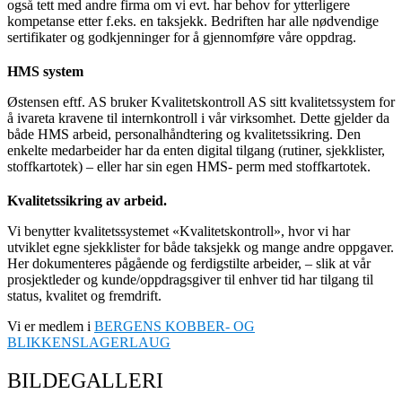
også tett med andre firma om vi evt. har behov for ytterligere
kompetanse etter f.eks. en taksjekk. Bedriften har alle nødvendige
sertifikater og godkjenninger for å gjennomføre våre oppdrag.
HMS system
Østensen eftf. AS bruker Kvalitetskontroll AS sitt kvalitetssystem for
å ivareta kravene til internkontroll i vår virksomhet. Dette gjelder da
både HMS arbeid, personalhåndtering og kvalitetssikring. Den
enkelte medarbeider har da enten digital tilgang (rutiner, sjekklister,
stoffkartotek) – eller har sin egen HMS- perm med stoffkartotek.
Kvalitetssikring av arbeid.
Vi benytter kvalitetssystemet «Kvalitetskontroll», hvor vi har
utviklet egne sjekklister for både taksjekk og mange andre oppgaver.
Her dokumenteres pågående og ferdigstilte arbeider, – slik at vår
prosjektleder og kunde/oppdragsgiver til enhver tid har tilgang til
status, kvalitet og fremdrift.
Vi er medlem i
BERGENS KOBBER- OG
BLIKKENSLAGERLAUG
BILDEGALLERI