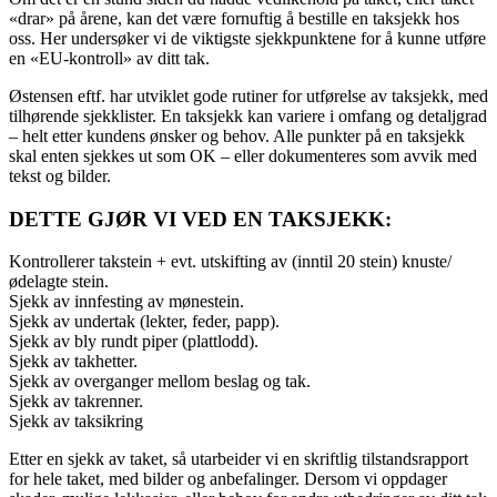
«drar» på årene, kan det være fornuftig å bestille en taksjekk hos
oss. Her undersøker vi de viktigste sjekkpunktene for å kunne utføre
en «EU-kontroll» av ditt tak.
Østensen eftf. har utviklet gode rutiner for utførelse av taksjekk, med
tilhørende sjekklister. En taksjekk kan variere i omfang og detaljgrad
– helt etter kundens ønsker og behov. Alle punkter på en taksjekk
skal enten sjekkes ut som OK – eller dokumenteres som avvik med
tekst og bilder.
DETTE GJØR VI VED EN TAKSJEKK:
Kontrollerer takstein + evt. utskifting av (inntil 20 stein) knuste/
ødelagte stein.
Sjekk av innfesting av mønestein.
Sjekk av undertak (lekter, feder, papp).
Sjekk av bly rundt piper (plattlodd).
Sjekk av takhetter.
Sjekk av overganger mellom beslag og tak.
Sjekk av takrenner.
Sjekk av taksikring
Etter en sjekk av taket, så utarbeider vi en skriftlig tilstandsrapport
for hele taket, med bilder og anbefalinger. Dersom vi oppdager